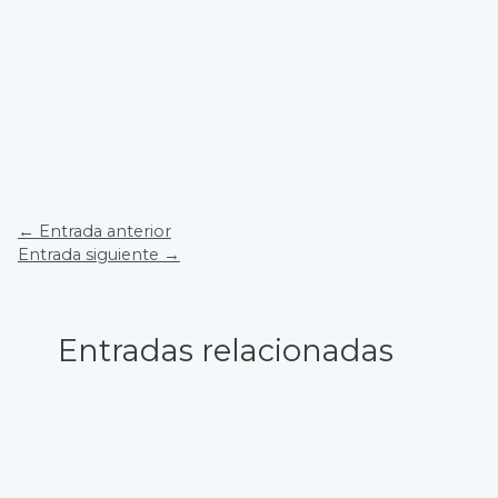
Navegación
←
Entrada anterior
de
Entrada siguiente
→
entradas
Entradas relacionadas