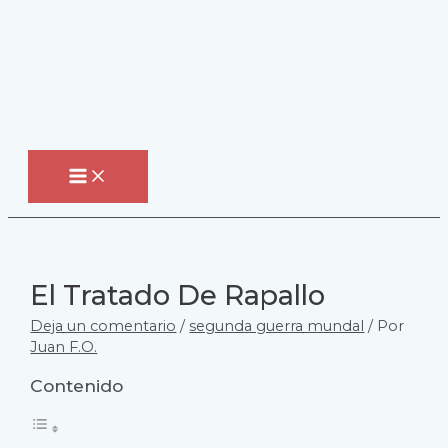
Ir
al
contenido
MAIN
MENU
El Tratado De Rapallo
Deja un comentario
/
segunda guerra mundal
/ Por
Juan F.O.
Contenido