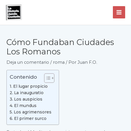
Ir
al
contenido
MAI
ME
Cómo Fundaban Ciudades
Los Romanos
Deja un comentario
/
roma
/ Por
Juan F.O.
Contenido
El lugar propicio
La inauguratio
Los auspicios
El mundus
Los agrimensores
El primer surco