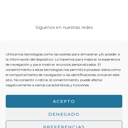
Síguenos en nuestras redes
Utilizamos tecnologías como las cookies para almacenar y/o acceder a
la información del dispositivo. Lo hacemos para mejorar la experiencia
de navegación y para mostrar anuncios personalizados. El
Más información
consentimiento a estas tecnologías nos permitirá procesar datos como
el comportamiento de navegación o las identificaciones únicas en este
Política de cookies (UE)
sitio. No consentir o retirar el consentimiento, puede afectar
políticas de privacidad
negativamente a ciertas características y funciones.
aviso legal y términos de uso
ACEPTO
DENEGADO
Copyright © 2026 La Historia Jamás Contada Powered by La
PREFERENCIAS
Historia Jamás Contada