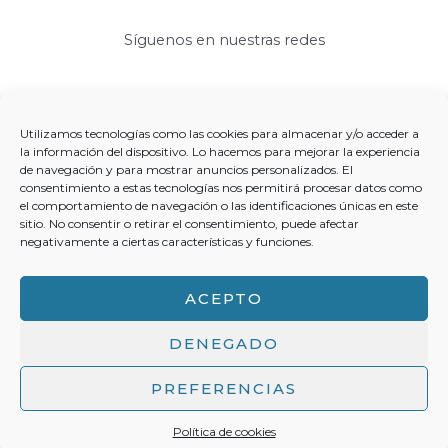
Síguenos en nuestras redes
Utilizamos tecnologías como las cookies para almacenar y/o acceder a
la información del dispositivo. Lo hacemos para mejorar la experiencia
de navegación y para mostrar anuncios personalizados. El
Más información
consentimiento a estas tecnologías nos permitirá procesar datos como
el comportamiento de navegación o las identificaciones únicas en este
Política de cookies (UE)
sitio. No consentir o retirar el consentimiento, puede afectar
políticas de privacidad
negativamente a ciertas características y funciones.
aviso legal y términos de uso
ACEPTO
DENEGADO
Copyright © 2026 La Historia Jamás Contada Powered by La
PREFERENCIAS
Historia Jamás Contada
Política de cookies